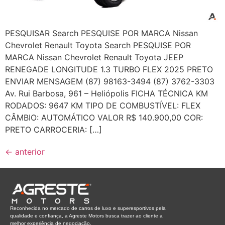
PESQUISAR Search PESQUISE POR MARCA Nissan
Chevrolet Renault Toyota Search PESQUISE POR
MARCA Nissan Chevrolet Renault Toyota JEEP
RENEGADE LONGITUDE 1.3 TURBO FLEX 2025 PRETO
ENVIAR MENSAGEM (87) 98163-3494 (87) 3762-3303
Av. Rui Barbosa, 961 – Heliópolis FICHA TÉCNICA KM
RODADOS: 9647 KM TIPO DE COMBUSTÍVEL: FLEX
CÂMBIO: AUTOMÁTICO VALOR R$ 140.900,00 COR:
PRETO CARROCERIA: […]
←
anterior
Reconhecida no mercado de carros de luxo e superesportivos pela
qualidade e confiança, a Agreste Motors busca trazer ao cliente a
melhor experiência de negociação.