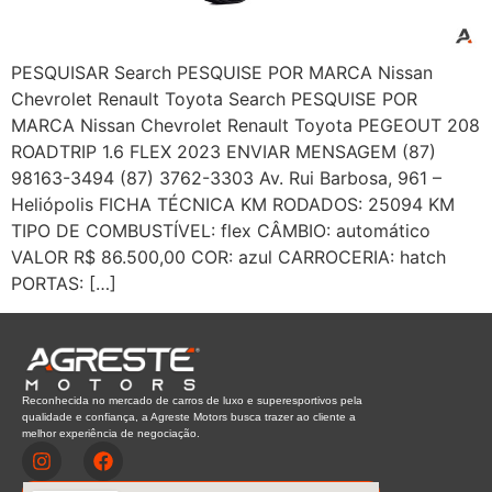
PESQUISAR Search PESQUISE POR MARCA Nissan
Chevrolet Renault Toyota Search PESQUISE POR
MARCA Nissan Chevrolet Renault Toyota PEGEOUT 208
ROADTRIP 1.6 FLEX 2023 ENVIAR MENSAGEM (87)
98163-3494 (87) 3762-3303 Av. Rui Barbosa, 961 –
Heliópolis FICHA TÉCNICA KM RODADOS: 25094 KM
TIPO DE COMBUSTÍVEL: flex CÂMBIO: automático
VALOR R$ 86.500,00 COR: azul CARROCERIA: hatch
PORTAS: […]
Reconhecida no mercado de carros de luxo e superesportivos pela
qualidade e confiança, a Agreste Motors busca trazer ao cliente a
melhor experiência de negociação.