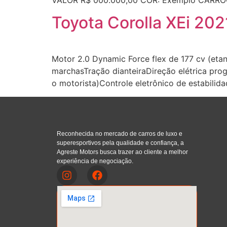
Toyota Corolla XEi 202
Motor 2.0 Dynamic Force flex de 177 cv (eta
marchasTração dianteiraDireção elétrica progr
o motorista)Controle eletrônico de estabilida
Reconhecida no mercado de carros de luxo e
superesportivos pela qualidade e confiança, a
Agreste Motors busca trazer ao cliente a melhor
experiência de negociação.