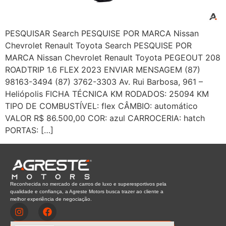
PESQUISAR Search PESQUISE POR MARCA Nissan
Chevrolet Renault Toyota Search PESQUISE POR
MARCA Nissan Chevrolet Renault Toyota PEGEOUT 208
ROADTRIP 1.6 FLEX 2023 ENVIAR MENSAGEM (87)
98163-3494 (87) 3762-3303 Av. Rui Barbosa, 961 –
Heliópolis FICHA TÉCNICA KM RODADOS: 25094 KM
TIPO DE COMBUSTÍVEL: flex CÂMBIO: automático
VALOR R$ 86.500,00 COR: azul CARROCERIA: hatch
PORTAS: […]
Reconhecida no mercado de carros de luxo e superesportivos pela
qualidade e confiança, a Agreste Motors busca trazer ao cliente a
melhor experiência de negociação.