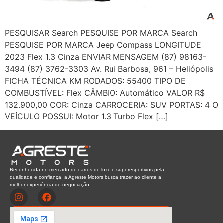
PESQUISAR Search PESQUISE POR MARCA Search
PESQUISE POR MARCA Jeep Compass LONGITUDE
2023 Flex 1.3 Cinza ENVIAR MENSAGEM (87) 98163-
3494 (87) 3762-3303 Av. Rui Barbosa, 961 – Heliópolis
FICHA TÉCNICA KM RODADOS: 55400 TIPO DE
COMBUSTÍVEL: Flex CÂMBIO: Automático VALOR R$
132.900,00 COR: Cinza CARROCERIA: SUV PORTAS: 4 O
VEÍCULO POSSUI: Motor 1.3 Turbo Flex […]
Reconhecida no mercado de carros de luxo e superesportivos pela
qualidade e confiança, a Agreste Motors busca trazer ao cliente a
melhor experiência de negociação.