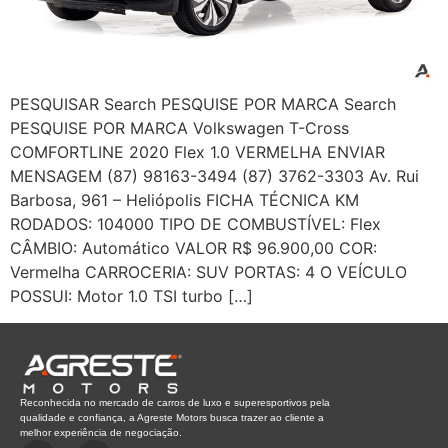
PESQUISAR Search PESQUISE POR MARCA Search
PESQUISE POR MARCA Volkswagen T-Cross
COMFORTLINE 2020 Flex 1.0 VERMELHA ENVIAR
MENSAGEM (87) 98163-3494 (87) 3762-3303 Av. Rui
Barbosa, 961 – Heliópolis FICHA TÉCNICA KM
RODADOS: 104000 TIPO DE COMBUSTÍVEL: Flex
CÂMBIO: Automático VALOR R$ 96.900,00 COR:
Vermelha CARROCERIA: SUV PORTAS: 4 O VEÍCULO
POSSUI: Motor 1.0 TSI turbo […]
Reconhecida no mercado de carros de luxo e superesportivos pela
qualidade e confiança, a Agreste Motors busca trazer ao cliente a
melhor experiência de negociação.